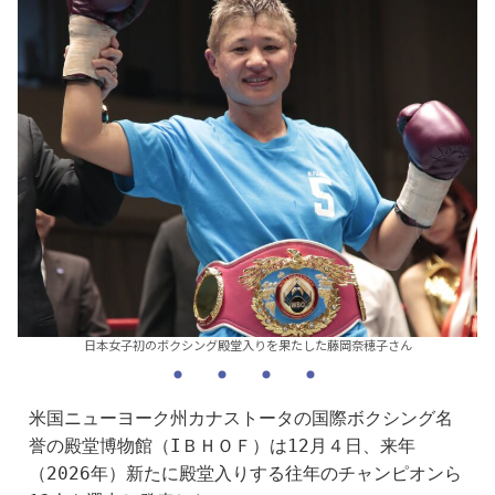
日本女子初のボクシング殿堂入りを果たした藤岡奈穂子さん
米国ニューヨーク州カナストータの国際ボクシング名
誉の殿堂博物館（IＢＨＯＦ）は12月４日、来年
（2026年）新たに殿堂入りする往年のチャンピオンら