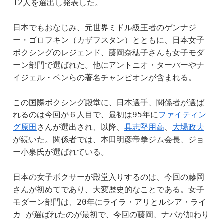
12人を選出し発表した。
日本でもおなじみ、元世界ミドル級王者のゲンナジ
ー・ゴロフキン（カザフスタン）とともに、日本女子
ボクシングのレジェンド、藤岡奈穂子さんも女子モダ
ーン部門で選ばれた。他にアントニオ・ターパーやナ
イジェル・ベンらの著名チャンピオンが含まれる。　
この国際ボクシング殿堂に、日本選手、関係者が選ば
れるのは今回が６人目で、最初は95年に
ファイティン
グ原田
さんが選出され、以降、
具志堅用高
、
大場政夫
が続いた。関係者では、本田明彦帝拳ジム会長、ジョ
ー小泉氏が選ばれている。
日本の女子ボクサーが殿堂入りするのは、今回の藤岡
さんが初めてであり、大変歴史的なことである。女子
モダーン部門は、20年にライラ・アリとルシア・ライ
カ―が選ばれたのが最初で、今回の藤岡、ナバが加わり