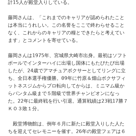
計15人が殿堂入りしている。
藤岡さんは、「これまでのキャリアが認められたこと
は本当にうれしい。この名誉をここで終わらせること
なく、これからのキャリアの糧とできたらと考えてい
ます」とコメントを寄せている。
藤岡さんは1975年、宮城県大崎市出身。最初はソフト
ボールでインターハイに出場し国体にもたびたび出場
したが、24歳でアマチュアボクサーとしてリングに立
ち、全日本選手権優勝。09年に竹原＆畑山ボクサフィ
ットネスジムからプロ転向してからは、ミニマム級か
らバンタム級まで５階級で世界チャンピオンになっ
た。22年に最終戦を行い引退。通算戦績は23戦17勝７
ＫＯ３敗１分。
　殿堂博物館は、例年６月に新たに殿堂入りした人た
ちを迎えてセレモニーを催す。26年の殿堂フェアは６