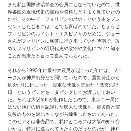
また私は国際政治学会の会員にもなっていたので、世
界各国の近現代史の書籍や資料などもよく見ていたの
だが、その中で「フィリピンの歴史」という本をプレ
ゼントしたときには、とても喜ばれていた。ちょうど
フィリピンのルイシト・エスピノサのために、ジョー
さんがフィリピンに頻繁に行き来していた時期で、改
めてフィリピンの近現代史や政治や文化について知る
ことが出来たと言って喜んでおられた。
それから1995年に阪神大震災が起こった年には、ジョ
ーさんが神戸出身だと聞いていたので、震災発生から
約3か月に起こった、貴重な映像を集めた「激震の記
録」というビデオを、ダビングしてお渡ししておい
た。それは大阪ABCが制作したもので、東京キー局に
はない神戸の街を記録した膨大な映像を、震災前と震
災後のものを対比させながら編集したものであった。
このビデオは非売品で、私にところには大阪の知り合
いから、特別に送られてきたものだったのだが、神戸