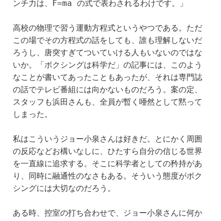
ンチ力は、F=ma の式で表わされるわけです。」
高校の物理で習う運動方程式というやつである。ただ
この場でその方程式の話をしても、誰も理解しないだ
ろうし、唐突すぎてついていける人もいないのではな
いか。「ボクシングは科学だ」の記事には、このよう
なことが書いてあったこともあったが、それは専門誌
の話でテレビ番組には向かないものだろう。案の定、
スタッフも浜田さんも、全員が暫く唖然として黙って
しまった。
私はこういうジョー小泉さんは好きだ。とにかく周囲
の反応などお構いなしに、ひたすら自分の信じる世界
を一直線に追求する。そこに科学者としての矜持があ
り、同時に融通性のなさもある。そういう態度がボク
シングには大切なのだろう。
ある時、控室の打ち合わせで、ジョー小泉さんに何か