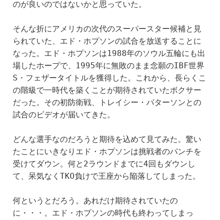
のが良いのではないかと思っていた。
そんな折にアメリカの次代のスーパースター候補と見
られていた、エド・ホプソンの試合を放送することに
なった。エド・ホプソンは1988年のソウル五輪にも出
場したホープで、1995年に無敗のまま念願のIBF世界
S・フェザータイトルを獲得した。これから、長らくこ
の階級で一時代を築くことが期待されていたボクサー
だった。その初防衛戦、トレイシー・パターソンとの
試合のビデオが届いてきた。
どんな選手なのだろうと期待を込めて見てみた。驚い
たことにいきなりエド・ホプソンは挑戦者のパンチを
受けてダウン。何と2ラウンドまでに4回もダウンし
て、呆気なくTKO負けで王座から陥落してしまった。
何というとだろう。あれだけ期待されていたの
に・・・。エド・ホプソンの時代も終わってしまっ