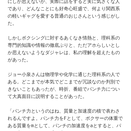
にしか思えないが、実際に話をすると実に気さくな人
であり、どんなことにも好奇心旺盛で、何より関西系
の軽いギャグを愛する普通のおじさんという感じがし
た。
しかしボクシングに対するあくなき情熱と、理科系の
専門的知識や情報の徹底ぶりと、ただアホらしいとし
か思えないようなダジャレは、私の理解を超えたもの
があった。
ジョー小泉さんは物理学や化学に通じた理科系の人で
ある。どこまでが本気でどこまでが冗談なのか判別で
きないこともあったが、時折、番組でパンチ力につい
て大真面目に説明することがあった。
「パンチ力というのはね、質量と加速度の積で表わさ
れるんですよ。パンチ力をFとして、ボクサーの体重で
ある質量をmとして、パンチの加速度をaとすると、パ