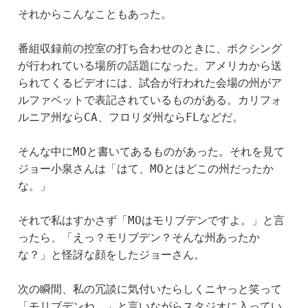
それからこんなこともあった。
番組収録前の控室の打ち合わせのときに、ボクシング
が行われている場所の話題になった。アメリカから送
られてくるビデオには、試合が行われた会場の州がア
ルファベットで表記されているものがある。カリフォ
ルニア州ならCA、フロリダ州ならFLなどだ。
そんな中にMOと書いてあるものがあった。それを見て
ジョー小泉さんは「はて、MOとはどこの州だったか
な。」
それで私はすかさず「MOはモリブデンですよ。」と言
ったら、「えっ？モリブデン？そんな州あったか
な？」と怪訝な顔をしたジョーさん。
次の瞬間、私の冗談に気付いたらしくニヤっと笑って
「モリブデンね。」と言いながらスタジオに入ってい