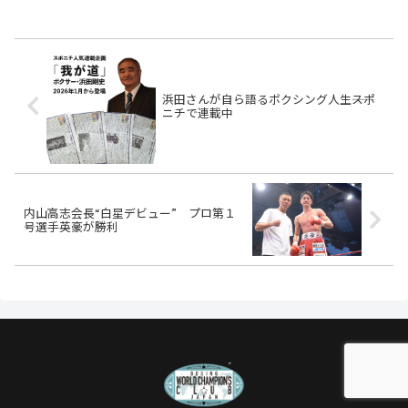
浜田さんが自ら語るボクシング人生――スポ
ニチで連載中
内山高志会長“白星デビュー” プロ第１
号選手英豪が勝利