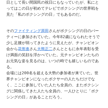
日として長い間国民の祝日にもなっていたが、私にと
ってはこの日が初めてテレビでボクシングの世界戦を
見た「私のボクシングの日」でもあるのだ。
その
ファイティング原田
さんがボクシングの日のパー
ティーに参加されていた。今年82歳になられたそうで
少し足腰が弱ってきたように見えたが、チャンピオン
会から
花形進
さん
大熊正二
さんとともに永年表彰を受
け満面の笑顔を浮かべていた。元チャンピオンたちの
お元気な姿を見るのは、いつの時でも嬉しいものであ
る。
会場には200名を超える大勢の参加者が来ていた。世
界チャンピオンになったボクサーの人たちだけでな
く、ここに参加していた人たち全員の、またボクシン
グに関係してきた人たち全員の、一人ひとりに「ボク
シングの日」があることだろう。