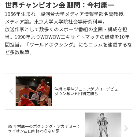
世界チャンピオン会 顧問：今村庸一
1956年生まれ。駿河台大学メディア情報学部名誉教授。
メディア論。東京大学大学院社会学研究科卒。
放送作家として数多くのスポーツ番組の企画・構成を担
当。1990年よりWOWOWエキサイトマッチの構成を10年
間担当。「ワールドボクシング」にもコラムを連載するな
ど多数執筆。
沖縄で平仲ジュニアがプロ・デビュー
ダウン奪い６回判定勝ち
#5 今村庸一のボクシング・アカデミー：
ライオン古山の終わらない夢