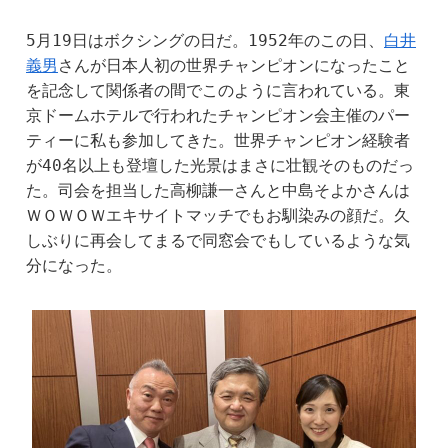
5月19日はボクシングの日だ。1952年のこの日、
白井
義男
さんが日本人初の世界チャンピオンになったこと
を記念して関係者の間でこのように言われている。東
京ドームホテルで行われたチャンピオン会主催のパー
ティーに私も参加してきた。世界チャンピオン経験者
が40名以上も登壇した光景はまさに壮観そのものだっ
た。司会を担当した高柳謙一さんと中島そよかさんは
ＷＯＷＯＷエキサイトマッチでもお馴染みの顔だ。久
しぶりに再会してまるで同窓会でもしているような気
分になった。