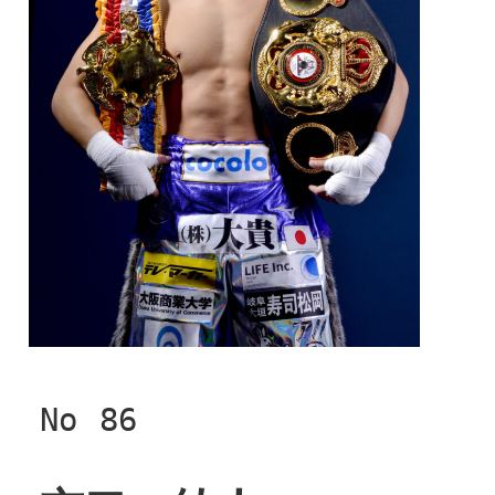
No
86