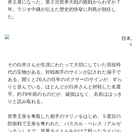
界王者になった。第２次世界大戦の敗戦からわずか７
年。ラジオ中継が伝えた歴史的快挙に列島が熱狂し
た。
その白井さんが生涯にわたって大切にしていた現役時
代の宝物がある。対戦相手のサインが記された扇子で
ある。開くと26人の往年のボクサーのサインが、ずら
りと並んでいる。ほとんどが白井さんと対戦した名選
手。約70年前のものだが、破損はなく、名前ははっき
りと読み取れる。
世界王座を奪取した相手のマリノをはじめ、５度目の
防衛戦で王座を奪われた、パスカル・ペレス（アルゼ
ンチン）まで、世界タイトルをかけて戦ったライバル