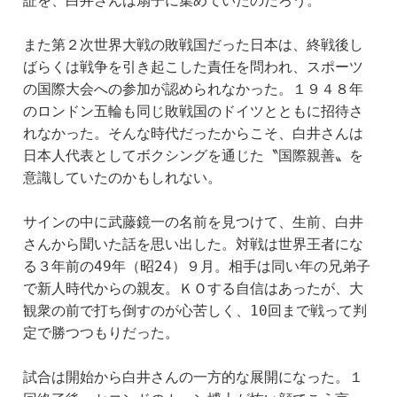
証を、白井さんは扇子に集めていたのだろう。
また第２次世界大戦の敗戦国だった日本は、終戦後し
ばらくは戦争を引き起こした責任を問われ、スポーツ
の国際大会への参加が認められなかった。１９４８年
のロンドン五輪も同じ敗戦国のドイツとともに招待さ
れなかった。そんな時代だったからこそ、白井さんは
日本人代表としてボクシングを通じた〝国際親善〟を
意識していたのかもしれない。
サインの中に武藤鏡一の名前を見つけて、生前、白井
さんから聞いた話を思い出した。対戦は世界王者にな
る３年前の49年（昭24）９月。相手は同い年の兄弟子
で新人時代からの親友。ＫＯする自信はあったが、大
観衆の前で打ち倒すのが心苦しく、10回まで戦って判
定で勝つつもりだった。
試合は開始から白井さんの一方的な展開になった。１