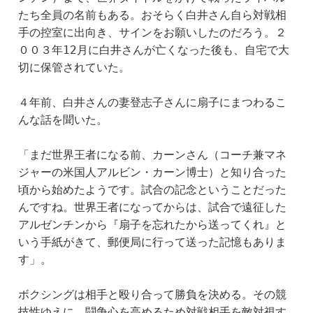
たち全員の名前もある。おそらく白井さん自ら対戦相
手の控室に出向き、サインをお願いしたのだろう。２
００３年12月に白井さんが亡くなった後も、自宅で大
切に保管されていた。
４年前、白井さんの妻登志子さんに扇子にまつわるこ
んな話を聞いた。
「まだ世界王者になる前、カーンさん（コーチ兼マネ
ジャーの米国人アルビン・カーン博士）と知り合った
頃から始めたようです。試合の記念ということだった
んですね。世界王者になってからは、試合で遠征した
アルゼンチンから『扇子を忘れたから送ってくれ』と
いう手紙がきて、郵便局に行って送った記憶もありま
す」。
ボクシングは相手と殴り合って勝負を決める。その競
技性ゆえに、闘争心を高めるため対戦相手を敵対視す